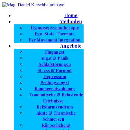
Home
Methoden
Hypnosepsychotherapie
Ego-State-Therapie
Eye Movement Integration
Angebote
Flugangst
Angst & Panik
Schlafstörungen
Stress & Burnout
Depression
Prüfungsangst
Raucherentwöhnung
Traumatische & Belastende
Erlebnisse
Reizdarmsyndrom
Akute & Chronische
Schmerzen
Körperliche &