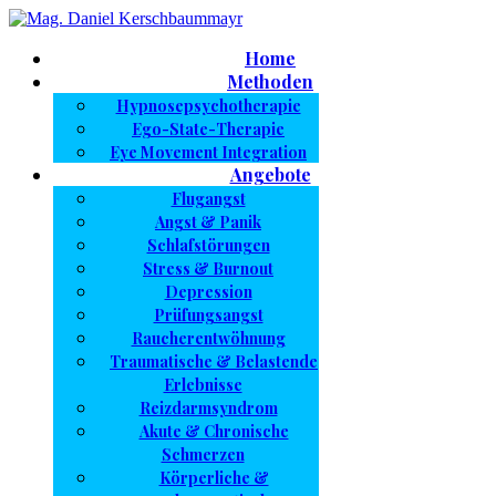
Home
Methoden
Hypnosepsychotherapie
Ego-State-Therapie
Eye Movement Integration
Angebote
Flugangst
Angst & Panik
Schlafstörungen
Stress & Burnout
Depression
Prüfungsangst
Raucherentwöhnung
Traumatische & Belastende
Erlebnisse
Reizdarmsyndrom
Akute & Chronische
Schmerzen
Körperliche &